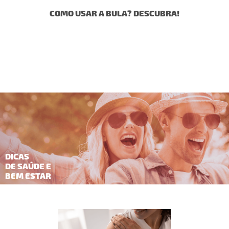
AGEM
COMO USAR A BULA? DESCUBRA!
COMO 
DICAS
DE SAÚDE E
BEM ESTAR